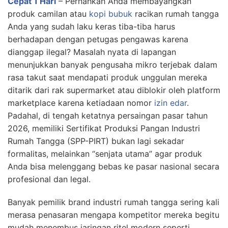
Cepat 1 Hari
–
Pernahkah Anda membayangkan
produk camilan atau
kopi bubuk
racikan rumah tangga
Anda yang sudah laku keras tiba-tiba harus
berhadapan dengan petugas pengawas karena
dianggap ilegal? Masalah nyata di lapangan
menunjukkan banyak pengusaha mikro terjebak dalam
rasa takut saat mendapati produk unggulan mereka
ditarik dari rak supermarket atau diblokir oleh platform
marketplace karena ketiadaan nomor
izin edar
.
Padahal, di tengah ketatnya persaingan pasar tahun
2026, memiliki Sertifikat Produksi Pangan Industri
Rumah Tangga (SPP-PIRT) bukan lagi sekadar
formalitas, melainkan “senjata utama” agar produk
Anda bisa melenggang bebas ke pasar nasional secara
profesional dan legal.
Banyak pemilik brand industri rumah tangga sering kali
merasa penasaran mengapa kompetitor mereka begitu
mudah menembus jaringan ritel modern seperti