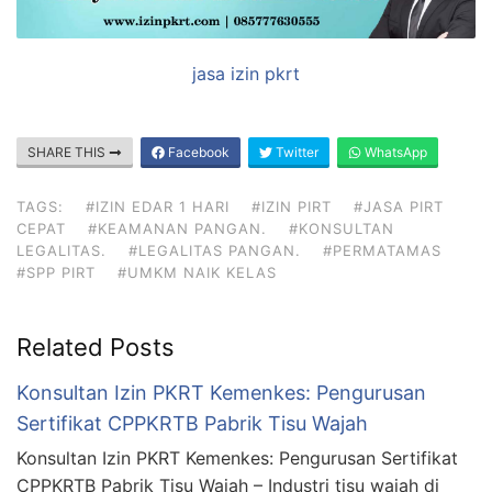
jasa izin pkrt
SHARE THIS
Facebook
Twitter
WhatsApp
TAGS:
#IZIN EDAR 1 HARI
#IZIN PIRT
#JASA PIRT
CEPAT
#KEAMANAN PANGAN.
#KONSULTAN
LEGALITAS.
#LEGALITAS PANGAN.
#PERMATAMAS
#SPP PIRT
#UMKM NAIK KELAS
Related Posts
Konsultan Izin PKRT Kemenkes: Pengurusan
Sertifikat CPPKRTB Pabrik Tisu Wajah
Konsultan Izin PKRT Kemenkes: Pengurusan Sertifikat
CPPKRTB Pabrik Tisu Wajah – Industri tisu wajah di