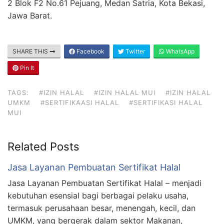
2 Blok F2 No.61 Pejuang, Medan Satria, Kota Bekasi,
Jawa Barat.
SHARE THIS
Facebook
Twitter
WhatsApp
Pin It
TAGS:
#IZIN HALAL
#IZIN HALAL MUI
#IZIN HALAL
UMKM
#SERTIFIKAASI HALAL
#SERTIFIKASI HALAL
MUI
Related Posts
Jasa Layanan Pembuatan Sertifikat Halal
Jasa Layanan Pembuatan Sertifikat Halal – menjadi
kebutuhan esensial bagi berbagai pelaku usaha,
termasuk perusahaan besar, menengah, kecil, dan
UMKM, yang bergerak dalam sektor Makanan,