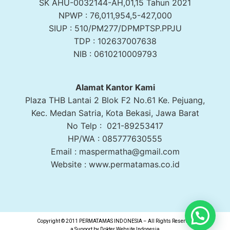
SK AHU-0032144-AH,01,15 Tahun 2021
NPWP : 76,011,954,5-427,000
SIUP : 510/PM277/DPMPTSP.PPJU
TDP : 102637007638
NIB : 0610210009793
Alamat Kantor Kami
Plaza THB Lantai 2 Blok F2 No.61 Ke. Pejuang,
Kec. Medan Satria, Kota Bekasi, Jawa Barat
No Telp : 021-89253417
HP/WA : 085777630555
Email : maspermatha@gmail.com
Website : www.permatamas.co.id
Copyright © 2011 PERMATAMAS INDONESIA – All Rights Reserved
a Support by
Dokter Website Indonesia