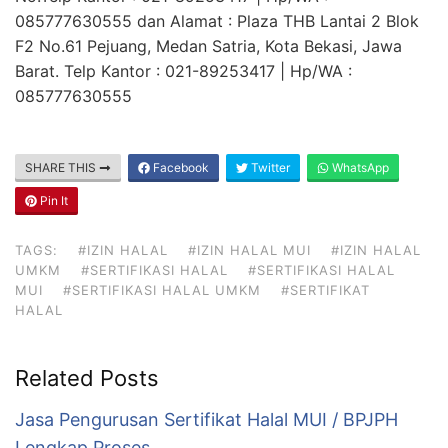
085777630555 dan Alamat : Plaza THB Lantai 2 Blok
F2 No.61 Pejuang, Medan Satria, Kota Bekasi, Jawa
Barat. Telp Kantor : 021-89253417 | Hp/WA :
085777630555
SHARE THIS
Facebook
Twitter
WhatsApp
Pin It
TAGS:
#IZIN HALAL
#IZIN HALAL MUI
#IZIN HALAL
UMKM
#SERTIFIKASI HALAL
#SERTIFIKASI HALAL
MUI
#SERTIFIKASI HALAL UMKM
#SERTIFIKAT
HALAL
Related Posts
Jasa Pengurusan Sertifikat Halal MUI / BPJPH
Lengkap Proses