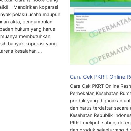
alid! – Mendirikan koperasi
banyak pelaku usaha maupun
sunan akta, pengumpulan
 badan hukum yang harus
 semuanya membutuhkan
masih banyak koperasi yang
 karena kesalahan …
Cara Cek PKRT Online R
Cara Cek PKRT Online Resm
Perbekalan Kesehatan Rum
produk yang digunakan un
dan harus terdaftar secara
Kesehatan Republik Indones
PKRT meliputi sabun, deter
dan produk sejenis yang d