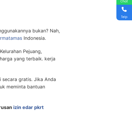
Chat
Telp
menggunakannya bukan? Nah,
rmatamas
Indonesia.
 Kelurahan Pejuang,
arga yang terbaik. kerja
i secara gratis. Jika Anda
ntuk meminta bantuan
rusan
izin edar pkrt