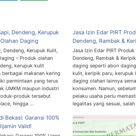
Sapi, Dendeng, Kerupuk
Jasa Izin Edar PIRT Pro
 Olahan Daging
Dendeng, Rambak & Keri
, Dendeng, Kerupuk Kulit,
Jasa Izin Edar PIRT Produk
aging – Produk olahan
Dendeng, Rambak & Keripik
deng, kerupuk kulit
daging seperti abon dagin
ga berbagai makanan kering
kulit, keripik paru, kerupu
ki permintaan yang terus
daging olahan lainnya sema
yak UMKM maupun industri
konsumen. Namun, sebelum 
oduk-produk tersebut
pelaku usaha perlu memast
place, hingga …
legalitas yang sesuai, sala
i Bekasi: Garansi 100%
ijamin Valid!
Bekasi: Garansi 100% Uang