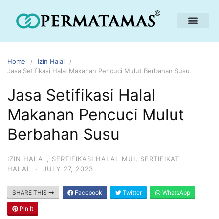
Home
Izin Halal
Jasa Setifikasi Halal Makanan Pencuci Mulut Berbahan Susu
Jasa Setifikasi Halal
Makanan Pencuci Mulut
Berbahan Susu
IZIN HALAL
,
SERTIFIKASI HALAL MUI
,
SERTIFIKAT
HALAL
·
JULY 27, 2023
SHARE THIS
Facebook
Twitter
WhatsApp
Pin It