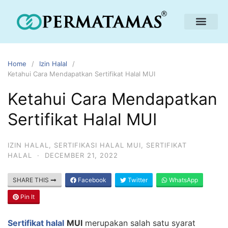
Home
Izin Halal
Ketahui Cara Mendapatkan Sertifikat Halal MUI
Ketahui Cara Mendapatkan
Sertifikat Halal MUI
IZIN HALAL
,
SERTIFIKASI HALAL MUI
,
SERTIFIKAT
HALAL
·
DECEMBER 21, 2022
SHARE THIS
Facebook
Twitter
WhatsApp
Pin It
Sertifikat halal
MUI
merupakan salah satu syarat