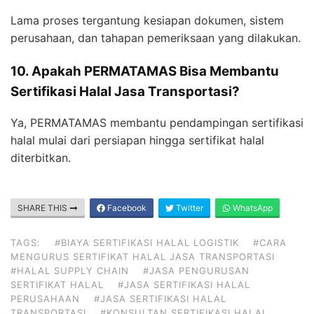
Lama proses tergantung kesiapan dokumen, sistem
perusahaan, dan tahapan pemeriksaan yang dilakukan.
10. Apakah PERMATAMAS Bisa Membantu
Sertifikasi Halal Jasa Transportasi?
Ya, PERMATAMAS membantu pendampingan sertifikasi
halal mulai dari persiapan hingga sertifikat halal
diterbitkan.
SHARE THIS
Facebook
Twitter
WhatsApp
TAGS:
#BIAYA SERTIFIKASI HALAL LOGISTIK
#CARA
MENGURUS SERTIFIKAT HALAL JASA TRANSPORTASI
#HALAL SUPPLY CHAIN
#JASA PENGURUSAN
SERTIFIKAT HALAL
#JASA SERTIFIKASI HALAL
PERUSAHAAN
#JASA SERTIFIKASI HALAL
TRANSPORTASI
#KONSULTAN SERTIFIKASI HALAL