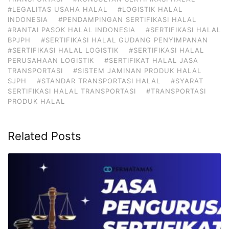
#LEGALITAS USAHA HALAL
#LOGISTIK HALAL
INDONESIA
#PENDAMPINGAN SERTIFIKASI HALAL
#RANTAI PASOK HALAL INDONESIA
#SERTIFIKASI HALAL
BPJPH
#SERTIFIKASI HALAL GUDANG PENYIMPANAN
#SERTIFIKASI HALAL LOGISTIK
#SERTIFIKASI HALAL
PERUSAHAAN LOGISTIK
#SERTIFIKAT HALAL JASA
TRANSPORTASI
#SISTEM JAMINAN PRODUK HALAL
SJPH
#STANDAR TRANSPORTASI HALAL
#SYARAT
SERTIFIKASI HALAL TRANSPORTASI
#TRANSPORTASI
PRODUK HALAL
Related Posts