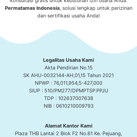
konsultasi gratis untuk kebutuhan izin usaha Anda.
Permatamas
Indonesia
, solusi lengkap untuk perizinan
dan sertifikasi usaha Anda!
Legalitas Usaha Kami
Akta Pendirian No.15
SK AHU-0032144-AH,01,15 Tahun 2021
NPWP : 76,011,954,5-427,000
SIUP : 510/PM277/DPMPTSP.PPJU
TDP : 102637007638
NIB : 0610210009793
Alamat Kantor Kami
Plaza THB Lantai 2 Blok F2 No.61 Ke. Pejuang,