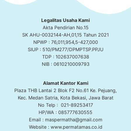
Legalitas Usaha Kami
Akta Pendirian No.15
SK AHU-0032144-AH,01,15 Tahun 2021
NPWP : 76,011,954,5-427,000
SIUP : 510/PM277/DPMPTSP.PPJU
TDP : 102637007638
NIB : 0610210009793
Alamat Kantor Kami
Plaza THB Lantai 2 Blok F2 No.61 Ke. Pejuang,
Kec. Medan Satria, Kota Bekasi, Jawa Barat
No Telp : 021-89253417
HP/WA : 085777630555
Email : maspermatha@gmail.com
Website : www.permatamas.co.id