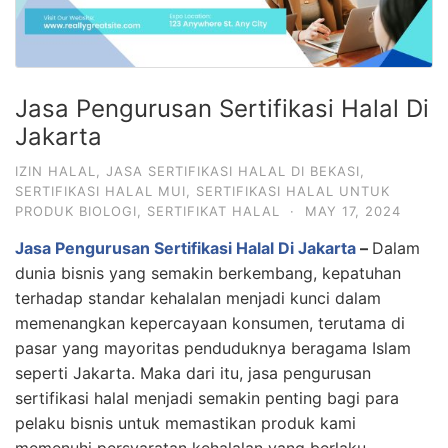
Jasa Pengurusan Sertifikasi Halal Di
Jakarta
IZIN HALAL
,
JASA SERTIFIKASI HALAL DI BEKASI
,
SERTIFIKASI HALAL MUI
,
SERTIFIKASI HALAL UNTUK
PRODUK BIOLOGI
,
SERTIFIKAT HALAL
·
MAY 17, 2024
Jasa Pengurusan Sertifikasi Halal Di Jakarta
–
Dalam
dunia bisnis yang semakin berkembang, kepatuhan
terhadap standar kehalalan menjadi kunci dalam
memenangkan kepercayaan konsumen, terutama di
pasar yang mayoritas penduduknya beragama Islam
seperti Jakarta. Maka dari itu, jasa pengurusan
sertifikasi halal menjadi semakin penting bagi para
pelaku bisnis untuk memastikan produk kami
memenuhi persyaratan kehalalan yang berlaku.