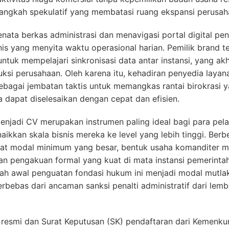
angkah spekulatif yang membatasi ruang ekspansi perusah
ata berkas administrasi dan menavigasi portal digital pend
s yang menyita waktu operasional harian. Pemilik brand 
untuk mempelajari sinkronisasi data antar instansi, yang 
i perusahaan. Oleh karena itu, kehadiran penyedia layana
ebagai jembatan taktis untuk memangkas rantai birokrasi y
 dapat diselesaikan dengan cepat dan efisien.
enjadi CV merupakan instrumen paling ideal bagi para pela
kkan skala bisnis mereka ke level yang lebih tinggi. Ber
t modal minimum yang besar, bentuk usaha komanditer me
n pengakuan formal yang kuat di mata instansi pemerintah
ah awal penguatan fondasi hukum ini menjadi modal mutlak 
terbebas dari ancaman sanksi penalti administratif dari l
 resmi dan Surat Keputusan (SK) pendaftaran dari Kem