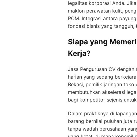
legalitas korporasi Anda. Jik
maklon perawatan kulit, pen
POM. Integrasi antara payun
fondasi bisnis yang tangguh,
Siapa yang Memerl
Kerja?
Jasa Pengurusan CV dengan m
harian yang sedang berkejara
Bekasi, pemilik jaringan toko
membutuhkan akselerasi lega
bagi kompetitor sejenis untu
Dalam praktiknya di lapang
barang bernilai puluhan juta
tanpa wadah perusahaan yang 
yang ketat, di mana kepemili