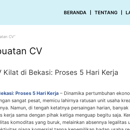
BERANDA
TENTANG
L
atan CV”
buatan CV
ilat di Bekasi: Proses 5 Hari Kerja
ekasi: Proses 5 Hari Kerja
–
Dinamika pertumbuhan ekonom
ngan sangat pesat, memicu lahirnya ratusan unit usaha kreati
lannya. Namun, di tengah ketatnya persaingan harian, banyak
 kerja sama dengan pihak ketiga menguap begitu saja. Ken
litas komoditas yang buruk, melainkan absennya legalitas 
tivitas niaga komersial tanpa kepemilikan badan usaha re