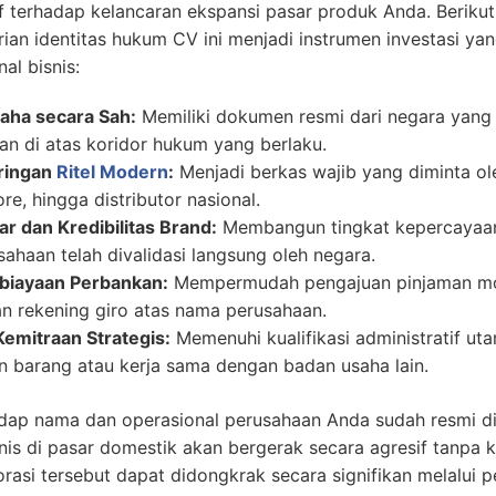
if terhadap kelancaran ekspansi pasar produk Anda. Beriku
an identitas hukum CV ini menjadi instrumen investasi yang
al bisnis:
aha secara Sah:
Memiliki dokumen resmi dari negara yang
lan di atas koridor hukum yang berlaku.
ringan
Ritel Modern
:
Menjadi berkas wajib yang diminta ol
re, hingga distributor nasional.
r dan Kredibilitas Brand:
Membangun tingkat kepercayaan
ahaan telah divalidasi langsung oleh negara.
iayaan Perbankan:
Mempermudah pengajuan pinjaman modal
n rekening giro atas nama perusahaan.
Kemitraan Strategis:
Memenuhi kualifikasi administratif uta
 barang atau kerja sama dengan badan usaha lain.
dap nama dan operasional perusahaan Anda sudah resmi dit
is di pasar domestik akan bergerak secara agresif tanpa 
orasi tersebut dapat didongkrak secara signifikan melalui