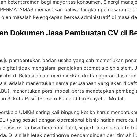
an ketenteraman bagi mayoritas konsumen. Sinergi manaje
ti PERMATAMAS memastikan bahwa langkah pemasaran prod
oleh masalah kelengkapan berkas administratif di masa de
tan Dokumen Jasa Pembuatan CV di Be
enuju pembentukan badan usaha yang sah memerlukan pen
ta digital tidak mengalami penolakan otomatis oleh sistem.
saha di Bekasi dalam merumuskan draf anggaran dasar per
usial adalah menentukan nama perusahaan yang akan didaf
ABU), menentukan porsi modal, serta menetapkan pembagia
dan Sekutu Pasif (Persero Komanditer/Penyetor Modal).
berskala UMKM sering kali bingung ketika harus menentukan
LI) yang sesuai dengan operasional bisnis harian mereka.
asis risiko bisa berakibat fatal, seperti tidak bisa diterbi
nda. Di sinilah letak pentingnya pendampingan dari tim ahl