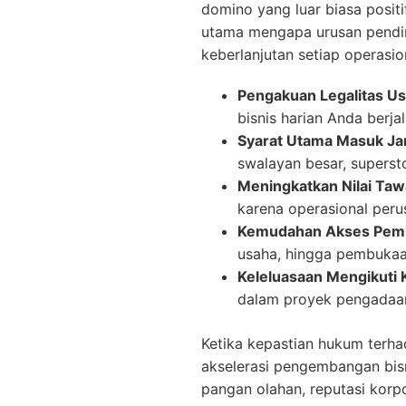
domino yang luar biasa posit
utama mengapa urusan pendiri
keberlanjutan setiap operasion
Pengakuan Legalitas Us
bisnis harian Anda berja
Syarat Utama Masuk Ja
swalayan besar, supersto
Meningkatkan Nilai Tawa
karena operasional perus
Kemudahan Akses Pemb
usaha, hingga pembukaa
Keleluasaan Mengikuti 
dalam proyek pengadaan
Ketika kepastian hukum terha
akselerasi pengembangan bisn
pangan olahan, reputasi korp