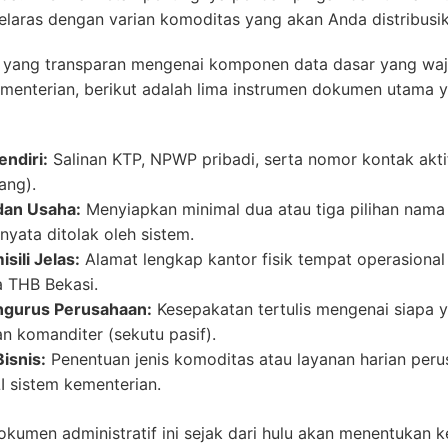
 selaras dengan varian komoditas yang akan Anda distribusi
yang transparan mengenai komponen data dasar yang waji
menterian, berikut adalah lima instrumen dokumen utama y
endiri:
Salinan KTP, NPWP pribadi, serta nomor kontak aktif
rang).
dan Usaha:
Menyiapkan minimal dua atau tiga pilihan nam
nyata ditolak oleh sistem.
ili Jelas:
Alamat lengkap kantor fisik tempat operasional
a THB Bekasi.
ngurus Perusahaan:
Kesepakatan tertulis mengenai siapa 
dan komanditer (sekutu pasif).
isnis:
Penentuan jenis komoditas atau layanan harian per
 sistem kementerian.
umen administratif ini sejak dari hulu akan menentukan 