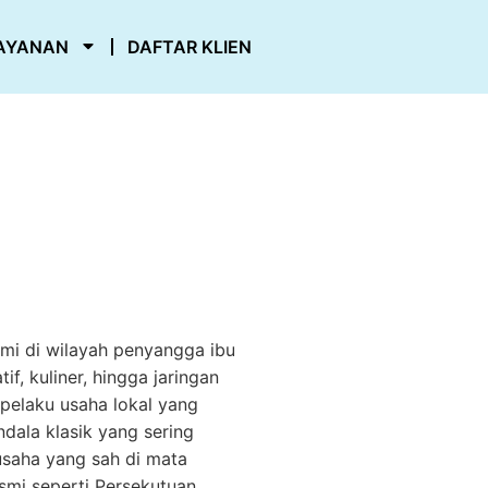
AYANAN
DAFTAR KLIEN
i di wilayah penyangga ibu
f, kuliner, hingga jaringan
 pelaku usaha lokal yang
dala klasik yang sering
usaha yang sah di mata
smi seperti Persekutuan