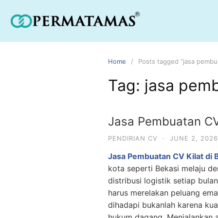
Home
Posts tagged “jasa pembu
Tag:
jasa pem
Jasa Pembuatan CV K
PENDIRIAN CV
·
JUNE 2, 2026
Jasa Pembuatan CV Kilat di B
kota seperti Bekasi melaju de
distribusi logistik setiap bu
harus merelakan peluang emas
dihadapi bukanlah karena kua
hukum dagang. Menjalankan ak