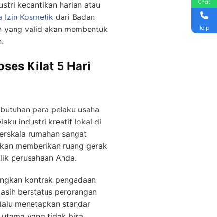
Chat
stri kecantikan harian atau
a Izin Kosmetik
dari Badan
Telp
n yang valid akan membentuk
.
es Kilat 5 Hari
butuhan para pelaku usaha
u industri kreatif lokal di
 berskala rumahan sangat
akan memberikan ruang gerak
lik perusahaan Anda.
angkan kontrak pengadaan
masih berstatus perorangan
elalu menetapkan standar
 utama yang tidak bisa