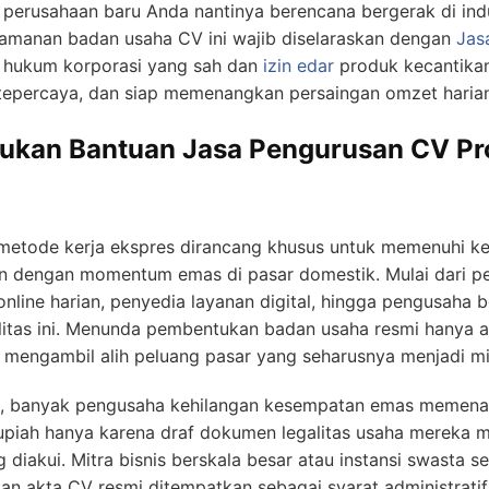
a perusahaan baru Anda nantinya berencana bergerak di indu
gamanan badan usaha CV ini wajib diselaraskan dengan
Jas
g hukum korporasi yang sah dan
izin edar
produk kecantika
 tepercaya, dan siap memenangkan persaingan omzet harian
ukan Bantuan Jasa Pengurusan CV Pros
etode kerja ekspres dirancang khusus untuk memenuhi ke
n dengan momentum emas di pasar domestik. Mulai dari pelak
 online harian, penyedia layanan digital, hingga pengusaha
litas ini. Menunda pembentukan badan usaha resmi hanya 
k mengambil alih peluang pasar yang seharusnya menjadi mi
an, banyak pengusaha kehilangan kesempatan emas memen
 rupiah hanya karena draf dokumen legalitas usaha mereka 
diakui. Mitra bisnis berskala besar atau instansi swasta s
kan akta CV resmi ditempatkan sebagai syarat administratif