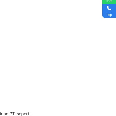
Chat
Telp
ian PT, seperti: