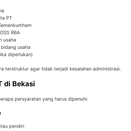
ha
ta PT
i Kemenkumham
i OSS RBA
n usaha
 bidang usaha
jika diperlukan)
 terstruktur agar tidak terjadi kesalahan administrasi.
T di Bekasi
erapa persyaratan yang harus dipenuhi:
m
tau pendiri