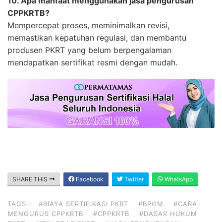
10. Apa manfaat menggunakan jasa pengurusan
CPPKRTB?
Mempercepat proses, meminimalkan revisi,
memastikan kepatuhan regulasi, dan membantu
produsen PKRT yang belum berpengalaman
mendapatkan sertifikat resmi dengan mudah.
SHARE THIS
Facebook
Twitter
WhatsApp
TAGS:
#BIAYA SERTIFIKASI PKRT
#BPOM
#CARA
MENGURUS CPPKRTB
#CPPKRTB
#DASAR HUKUM