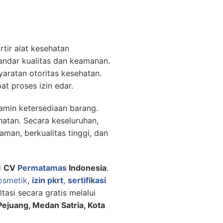
tir alat kesehatan
andar kualitas dan keamanan.
yaratan otoritas kesehatan.
t proses izin edar.
jamin ketersediaan barang.
hatan. Secara keseluruhan,
man, berkualitas tinggi, dan
i
CV
Permatamas
Indonesia
.
kosmetik
,
izin pkrt
,
sertifikasi
asi secara gratis melalui
Pejuang, Medan Satria, Kota