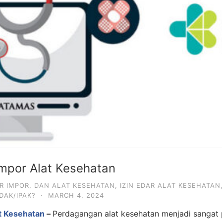
mpor Alat Kesehatan
R IMPOR
,
DAN ALAT KESEHATAN
,
IZIN EDAR ALAT KESEHATAN
DAK/IPAK?
·
MARCH 4, 2024
t Kesehatan
–
Perdagangan alat kesehatan menjadi sangat p