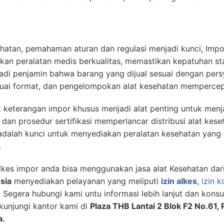
hatan, pemahaman aturan dan regulasi menjadi kunci, Impor
an peralatan medis berkualitas, memastikan kepatuhan st
jadi penjamin bahwa barang yang dijual sesuai dengan pers
suai format, dan pengelompokan alat kesehatan mempercepa
at keterangan impor khusus menjadi alat penting untuk men
an prosedur sertifikasi memperlancar distribusi alat kese
adalah kunci untuk menyediakan peralatan kesehatan yang a
.
alkes impor anda bisa menggunakan jasa alat Kesehatan dar
sia
menyediakan pelayanan yang meliputi
izin alkes
,
izin 
Segera hubungi kami untu informasi lebih lanjut dan konsult
kunjungi kantor kami di
Plaza THB Lantai 2 Blok F2 No.61, 
a.