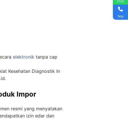
Chat
Telp
secara
elektronik
tanpa cap
lat Kesehatan Diagnostik In
id.
roduk Impor
okumen resmi yang menyatakan
mendapatkan izin edar dan