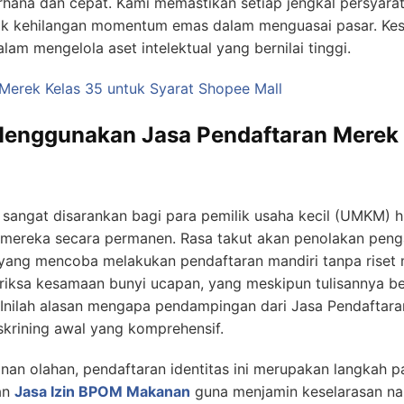
hana dan cepat. Kami memastikan setiap jengkal persyarata
ak kehilangan momentum emas dalam menguasai pasar. Kesia
lam mengelola aset intelektual yang bernilai tinggi.
Merek Kelas 35 untuk Syarat Shopee Mall
Menggunakan Jasa Pendaftaran Merek
sangat disarankan bagi para pemilik usaha kecil (UMKM) h
s mereka secara permanen. Rasa takut akan penolakan peng
 yang mencoba melakukan pendaftaran mandiri tanpa riset 
iksa kesamaan bunyi ucapan, yang meskipun tulisannya ber
 Inilah alasan mengapa pendampingan dari Jasa Pendaftara
krining awal yang komprehensif.
nan olahan, pendaftaran identitas ini merupakan langkah pa
an
Jasa Izin BPOM Makanan
guna menjamin keselarasan na