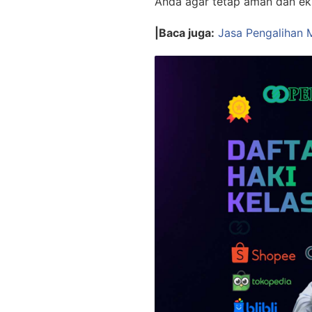
Anda agar tetap aman dan eks
|Baca juga:
Jasa Pengalihan