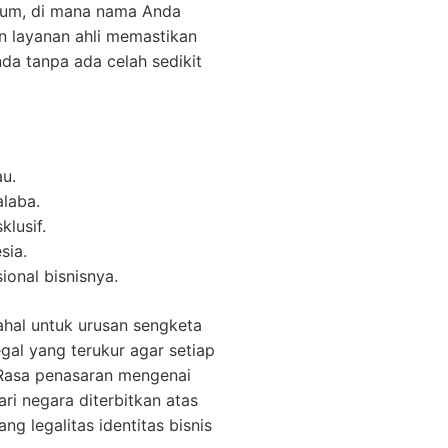
ukum, di mana nama Anda
an layanan ahli memastikan
da tanpa ada celah sedikit
au.
laba.
lusif.
sia.
ional bisnisnya.
ahal untuk urusan sengketa
al yang terukur agar setiap
 Rasa penasaran mengenai
ri negara diterbitkan atas
 legalitas identitas bisnis