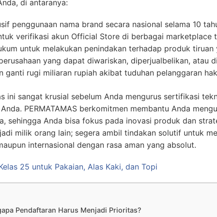
nda, di antaranya:
sif penggunaan nama brand secara nasional selama 10 tah
tuk verifikasi akun Official Store di berbagai marketplace
kum untuk melakukan penindakan terhadap produk tiruan 
perusahaan yang dapat diwariskan, diperjualbelikan, atau di
tan ganti rugi miliaran rupiah akibat tuduhan pelanggaran ha
ini sangat krusial sebelum Anda mengurus sertifikasi tekn
 Anda. PERMATAMAS berkomitmen membantu Anda mengunc
ja, sehingga Anda bisa fokus pada inovasi produk dan stra
adi milik orang lain; segera ambil tindakan solutif untuk 
maupun internasional dengan rasa aman yang absolut.
elas 25 untuk Pakaian, Alas Kaki, dan Topi
apa Pendaftaran Harus Menjadi Prioritas?