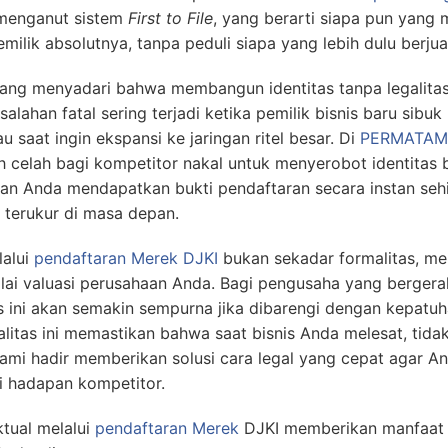
 menganut sistem
First to File
, yang berarti siapa pun yang
emilik absolutnya, tanpa peduli siapa yang lebih dulu berjua
rang menyadari bahwa membangun identitas tanpa legalita
esalahan fatal sering terjadi ketika pemilik bisnis baru sib
u saat ingin ekspansi ke jaringan ritel besar. Di
PERMATAM
h celah bagi kompetitor nakal untuk menyerobot identitas b
kan Anda mendapatkan bukti pendaftaran secara instan seh
 terukur di masa depan.
lalui
pendaftaran Merek DJKI
bukan sekadar formalitas, mel
lai valuasi perusahaan Anda. Bagi pengusaha yang bergera
as ini akan semakin sempurna jika dibarengi dengan kepatu
egalitas ini memastikan bahwa saat bisnis Anda melesat, tid
ami hadir memberikan solusi cara legal yang cepat agar And
 hadapan kompetitor.
ktual melalui
pendaftaran Merek
DJKI memberikan manfaat s