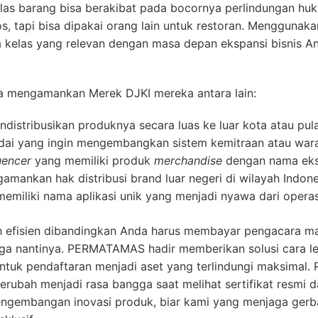
elas barang bisa berakibat pada bocornya perlindungan h
s, tapi bisa dipakai orang lain untuk restoran. Menggunak
 kelas yang relevan dengan masa depan ekspansi bisnis An
ra mengamankan Merek DJKI mereka antara lain:
distribusikan produknya secara luas ke luar kota atau pul
edai yang ingin mengembangkan sistem kemitraan atau wara
uencer
yang memiliki produk
merchandise
dengan nama eksk
amankan hak distribusi brand luar negeri di wilayah Indone
memiliki nama aplikasi unik yang menjadi nyawa dari operas
ih efisien dibandingkan Anda harus membayar pengacara m
ga nantinya. PERMATAMAS hadir memberikan solusi cara leg
ntuk pendaftaran menjadi aset yang terlindungi maksimal.
ubah menjadi rasa bangga saat melihat sertifikat resmi da
gembangan inovasi produk, biar kami yang menjaga gerbang