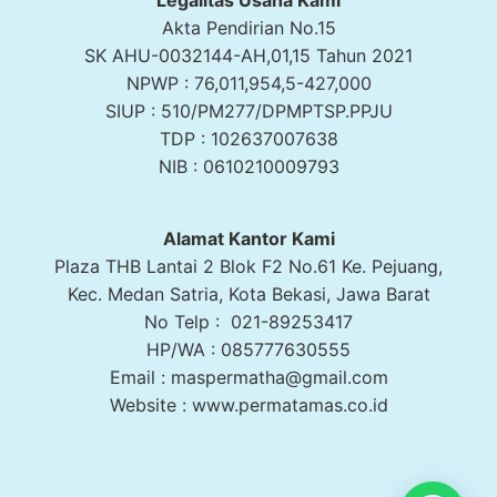
Akta Pendirian No.15
SK AHU-0032144-AH,01,15 Tahun 2021
NPWP : 76,011,954,5-427,000
SIUP : 510/PM277/DPMPTSP.PPJU
TDP : 102637007638
NIB : 0610210009793
Alamat Kantor Kami
Plaza THB Lantai 2 Blok F2 No.61 Ke. Pejuang,
Kec. Medan Satria, Kota Bekasi, Jawa Barat
No Telp : 021-89253417
HP/WA : 085777630555
Email : maspermatha@gmail.com
Website : www.permatamas.co.id