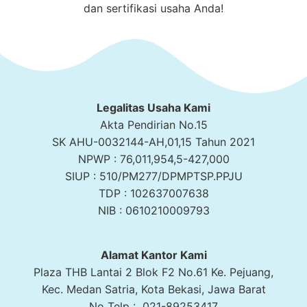
dan sertifikasi usaha Anda!
Legalitas Usaha Kami
Akta Pendirian No.15
SK AHU-0032144-AH,01,15 Tahun 2021
NPWP : 76,011,954,5-427,000
SIUP : 510/PM277/DPMPTSP.PPJU
TDP : 102637007638
NIB : 0610210009793
Alamat Kantor Kami
Plaza THB Lantai 2 Blok F2 No.61 Ke. Pejuang,
Kec. Medan Satria, Kota Bekasi, Jawa Barat
No Telp : 021-89253417