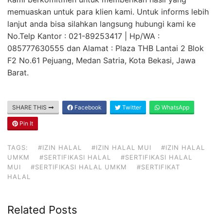
memuaskan untuk para klien kami. Untuk informs lebih
lanjut anda bisa silahkan langsung hubungi kami ke
No.Telp Kantor : 021-89253417 | Hp/WA :
085777630555 dan Alamat : Plaza THB Lantai 2 Blok
F2 No.61 Pejuang, Medan Satria, Kota Bekasi, Jawa
Barat.
SHARE THIS
Facebook
Twitter
WhatsApp
Pin It
TAGS:
#IZIN HALAL
#IZIN HALAL MUI
#IZIN HALAL
UMKM
#SERTIFIKASI HALAL
#SERTIFIKASI HALAL
MUI
#SERTIFIKASI HALAL UMKM
#SERTIFIKAT
HALAL
Related Posts