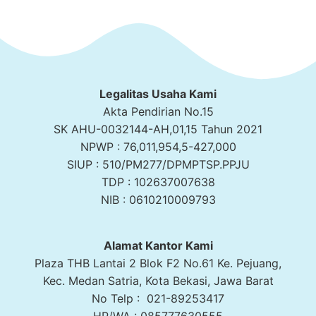
Legalitas Usaha Kami
Akta Pendirian No.15
SK AHU-0032144-AH,01,15 Tahun 2021
NPWP : 76,011,954,5-427,000
SIUP : 510/PM277/DPMPTSP.PPJU
TDP : 102637007638
NIB : 0610210009793
Alamat Kantor Kami
Plaza THB Lantai 2 Blok F2 No.61 Ke. Pejuang,
Kec. Medan Satria, Kota Bekasi, Jawa Barat
No Telp : 021-89253417
HP/WA : 085777630555