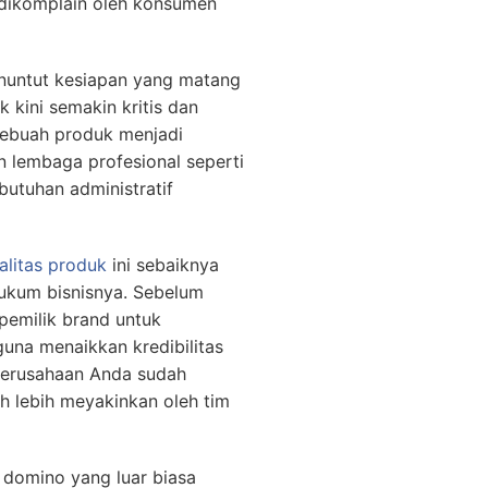
u dikomplain oleh konsumen
enuntut kesiapan yang matang
 kini semakin kritis dan
sebuah produk menjadi
 lembaga profesional seperti
butuhan administratif
alitas produk
ini sebaiknya
hukum bisnisnya. Sebelum
pemilik brand untuk
una menaikkan kredibilitas
 perusahaan Anda sudah
uh lebih meyakinkan oleh tim
omino yang luar biasa