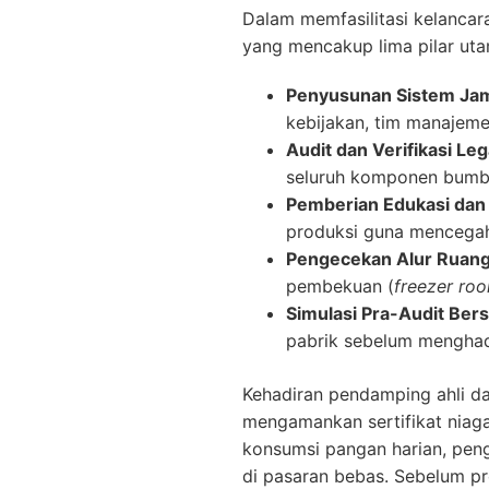
Dalam memfasilitasi kelancar
yang mencakup lima pilar uta
Penyusunan Sistem Jam
kebijakan, tim manajemen
Audit dan Verifikasi Le
seluruh komponen bumbu
Pemberian Edukasi dan
produksi guna mencegah 
Pengecekan Alur Ruang 
pembekuan (
freezer ro
Simulasi Pra-Audit Bers
pabrik sebelum menghad
Kehadiran pendamping ahli da
mengamankan sertifikat nia
konsumsi pangan harian, peng
di pasaran bebas. Sebelum pr