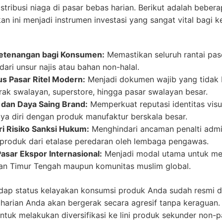
istribusi niaga di pasar bebas harian. Berikut adalah beb
 ini menjadi instrumen investasi yang sangat vital bagi k
etenangan bagi Konsumen:
Memastikan seluruh rantai pas
dari unsur najis atau bahan non-halal.
s Pasar Ritel Modern:
Menjadi dokumen wajib yang tidak b
 rak swalayan, superstore, hingga pasar swalayan besar.
 dan Daya Saing Brand:
Memperkuat reputasi identitas vis
ya diri dengan produk manufaktur berskala besar.
i Risiko Sanksi Hukum:
Menghindari ancaman penalti admin
 produk dari etalase peredaran oleh lembaga pengawas.
ar Ekspor Internasional:
Menjadi modal utama untuk mel
an Timur Tengah maupun komunitas muslim global.
dap status kelayakan konsumsi produk Anda sudah resmi di
harian Anda akan bergerak secara agresif tanpa keraguan.
untuk melakukan diversifikasi ke lini produk sekunder non-