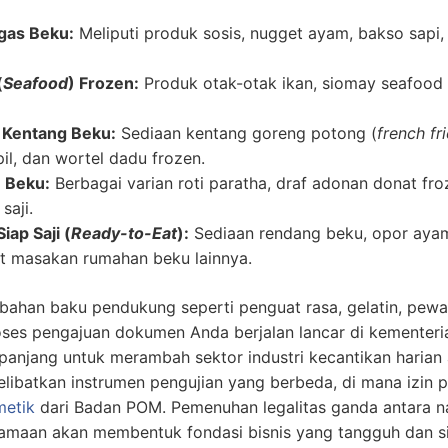
gas Beku:
Meliputi produk sosis, nugget ayam, bakso sapi,
(
Seafood
) Frozen:
Produk otak-otak ikan, siomay seafood 
 Kentang Beku:
Sediaan kentang goreng potong (
french fr
il, dan wortel dadu frozen.
 Beku:
Berbagai varian roti paratha, draf adonan donat fr
saji.
ap Saji (
Ready-to-Eat
):
Sediaan rendang beku, opor aya
t masakan rumahan beku lainnya.
ahan baku pendukung seperti penguat rasa, gelatin, pewa
roses pengajuan dokumen Anda berjalan lancar di kementeri
 panjang untuk merambah sektor industri kecantikan harian
ibatkan instrumen pengujian yang berbeda, di mana izin 
metik
dari Badan POM. Pemenuhan legalitas ganda antara n
amaan akan membentuk fondasi bisnis yang tangguh dan s