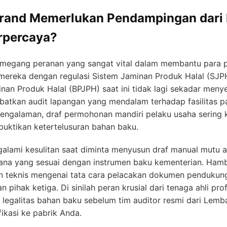
rand Memerlukan Pendampingan dari 
erpercaya?
memegang peranan yang sangat vital dalam membantu para 
mereka dengan regulasi Sistem Jaminan Produk Halal (SJP
an Produk Halal (BPJPH) saat ini tidak lagi sekadar meny
libatkan audit lapangan yang mendalam terhadap fasilitas 
pengalaman, draf permohonan mandiri pelaku usaha sering ka
ktikan ketertelusuran bahan baku.
lami kesulitan saat diminta menyusun draf manual mutu a
rana yang sesuai dengan instrumen baku kementerian. Ham
 teknis mengenai tata cara pelacakan dokumen pendukun
n pihak ketiga. Di sinilah peran krusial dari tenaga ahli pr
s legalitas bahan baku sebelum tim auditor resmi dari Lem
ikasi ke pabrik Anda.