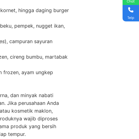
Chat
 kornet, hingga daging burger
Telp
beku, pempek, nugget ikan,
ies
), campuran sayuran
ozen, cireng bumbu, martabak
m frozen, ayam ungkep
rna, dan minyak nabati
an. Jika perusahaan Anda
 atau kosmetik maklon,
produknya wajib diproses
ama produk yang bersih
iap tempur.