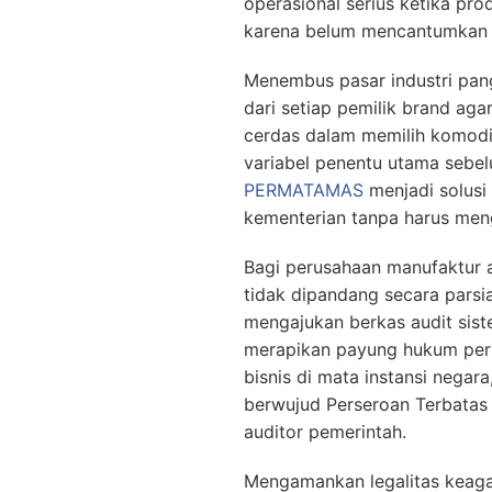
operasional serius ketika pr
karena belum mencantumkan l
Menembus pasar industri pang
dari setiap pemilik brand aga
cerdas dalam memilih komodi
variabel penentu utama sebel
PERMATAMAS
menjadi solusi
kementerian tanpa harus men
Bagi perusahaan manufaktur
tidak dipandang secara parsi
mengajukan berkas audit sist
merapikan payung hukum peru
bisnis di mata instansi nega
berwujud Perseroan Terbatas y
auditor pemerintah.
Mengamankan legalitas keag