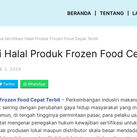
BERANDA
TENTANG
L
sa Sertifikasi Halal Produk Frozen Food Cepat Terbit
si Halal Produk Frozen Food C
E 2, 2026
Twitter
WhatsApp
k Frozen Food Cepat Terbit
–
Perkembangan industri makan
at seiring dengan perubahan gaya hidup masyarakat yang m
amun, di tengah tingginya permintaan pasar, para pelaku u
ketat mengenai penegakan hukum kewajiban sertifikasi unt
yak produsen lokal maupun distributor skala besar menda