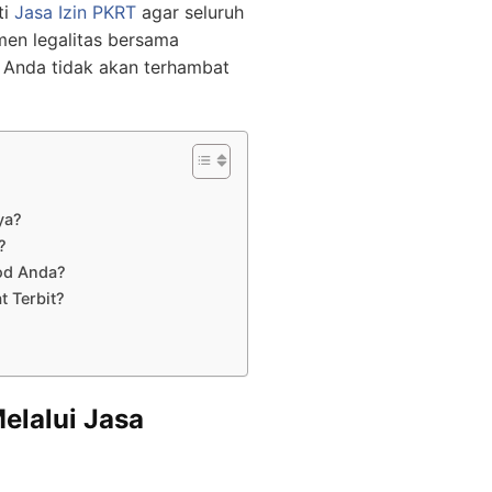
i
Jasa Izin PKRT
agar seluruh
men legalitas bersama
 Anda tidak akan terhambat
ya?
?
od Anda?
 Terbit?
elalui Jasa