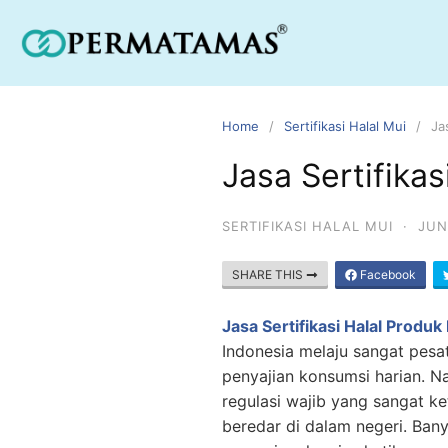
Home
Sertifikasi Halal Mui
Ja
Jasa Sertifika
SERTIFIKASI HALAL MUI
·
JUN
SHARE THIS
Facebook
Jasa Sertifikasi Halal Produ
Indonesia melaju sangat pes
penyajian konsumsi harian. N
regulasi wajib yang sangat 
beredar di dalam negeri. Ban