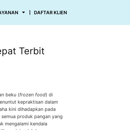
AYANAN
DAFTAR KLIEN
epat Terbit
an beku (
frozen food
) di
enuntut kepraktisan dalam
saha kini dihadapkan pada
uk semua produk pangan yang
dak mengalami kendala