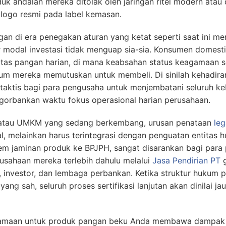
oduk andalan mereka ditolak oleh jaringan ritel modern ata
ogo resmi pada label kemasan.
an di era penegakan aturan yang ketat seperti saat ini m
r modal investasi tidak menguap sia-sia. Konsumen domestik
tas pangan harian, di mana keabsahan status keagamaan 
um mereka memutuskan untuk membeli. Di sinilah kehadiran
 taktis bagi para pengusaha untuk menjembatani seluruh ke
gorbankan waktu fokus operasional harian perusahaan.
 atau UMKM yang sedang berkembang, urusan penataan
leg
al, melainkan harus terintegrasi dengan penguatan entitas 
em jaminan produk ke BPJPH, sangat disarankan bagi para 
sahaan mereka terlebih dahulu melalui
Jasa Pendirian PT
g
ra, investor, dan lembaga perbankan. Ketika struktur hukum
ang sah, seluruh proses sertifikasi lanjutan akan dinilai ja
amaan untuk produk pangan beku Anda membawa dampak d