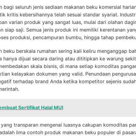
kan bagi seluruh jenis sediaan makanan beku komersial haria
ik kritis kebersihannya telah sesuai standar syariat. Indust
upan varian produk yang sangat luas, mulai dari olahan dag
n siap saji. Semua jenis produk ini memiliki kerentanan ya
roses produksi, pencampuran bumbu, hingga tahap pembek
 beku berskala rumahan sering kali keliru menganggap b
hanya dijual secara daring atau dititipkan ke warung seki
 membedakan skala bisnis, di mana setiap komoditas pang
tian kelayakan dokumen yang valid. Penundaan pengurusan 
atif terhadap brand Anda ketika kompetitor sejenis suda
erintah.
buat Sertifikat Halal MUI
yang transparan mengenai luasnya cakupan komoditas pa
t adalah lima contoh produk makanan beku populer di pasaran