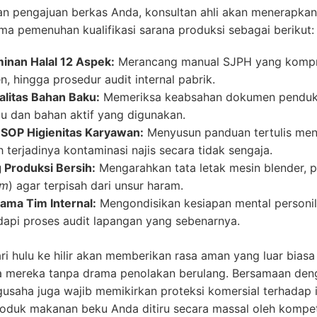
an pengajuan berkas Anda, konsultan ahli akan menerapka
ma pemenuhan kualifikasi sarana produksi sebagai berikut:
inan Halal 12 Aspek:
Merancang manual SJPH yang kompreh
, hingga prosedur audit internal pabrik.
galitas Bahan Baku:
Memeriksa keabsahan dokumen pendukung
 dan bahan aktif yang digunakan.
 SOP Higienitas Karyawan:
Menyusun panduan tertulis meng
terjadinya kontaminasi najis secara tidak sengaja.
Produksi Bersih:
Mengarahkan tata letak mesin blender, 
om
) agar terpisah dari unsur haram.
ama Tim Internal:
Mengondisikan kesiapan mental personi
api proses audit lapangan yang sebenarnya.
ri hulu ke hilir akan memberikan rasa aman yang luar biasa
ga mereka tanpa drama penolakan berulang. Bersamaan d
usaha juga wajib memikirkan proteksi komersial terhadap i
oduk makanan beku Anda ditiru secara massal oleh kompeti