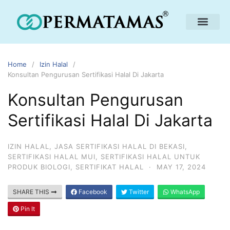
Home
Izin Halal
Konsultan Pengurusan Sertifikasi Halal Di Jakarta
Konsultan Pengurusan
Sertifikasi Halal Di Jakarta
IZIN HALAL
,
JASA SERTIFIKASI HALAL DI BEKASI
,
SERTIFIKASI HALAL MUI
,
SERTIFIKASI HALAL UNTUK
PRODUK BIOLOGI
,
SERTIFIKAT HALAL
·
MAY 17, 2024
SHARE THIS
Facebook
Twitter
WhatsApp
Pin It