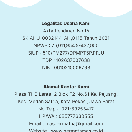
Legalitas Usaha Kami
Akta Pendirian No.15
SK AHU-0032144-AH,01,15 Tahun 2021
NPWP : 76,011,954,5-427,000
SIUP : 510/PM277/DPMPTSP.PPJU
TDP : 102637007638
NIB : 0610210009793
Alamat Kantor Kami
Plaza THB Lantai 2 Blok F2 No.61 Ke. Pejuang,
Kec. Medan Satria, Kota Bekasi, Jawa Barat
No Telp : 021-89253417
HP/WA : 085777630555
Email : maspermatha@gmail.com
Website : www.permatamas.co.id