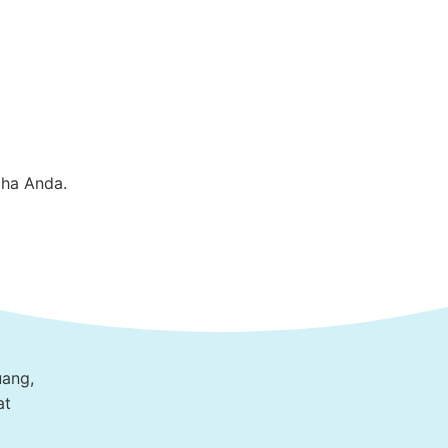
aha Anda.
uang,
at