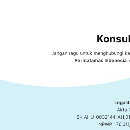
Konsul
Jangan ragu untuk menghubungi kam
Permatamas
Indonesia
,
Legali
Akta 
SK AHU-0032144-AH,01,
NPWP : 76,011