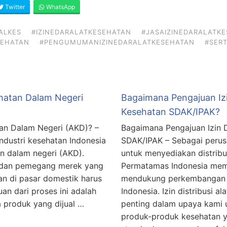
Twitter
WhatsApp
ALKES
#IZINEDARALATKESEHATAN
#JASAIZINEDARALATK
SEHATAN
#PENGUMUMANIZINEDARALATKESEHATAN
#SERT
ehatan Dalam Negeri
Bagaimana Pengajuan Izin
Kesehatan SDAK/IPAK?
atan Dalam Negeri (AKD)? –
Bagaimana Pengajuan Izin D
dustri kesehatan Indonesia
SDAK/IPAK – Sebagai peru
an dalam negeri (AKD).
untuk menyediakan distribu
, dan pemegang merek yang
Permatamas Indonesia memil
an di pasar domestik harus
mendukung perkembangan s
uan dari proses ini adalah
Indonesia. Izin distribusi a
produk yang dijual …
penting dalam upaya kami
produk-produk kesehatan 