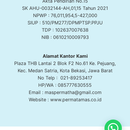
Akta Pendirian No.15
SK AHU-0032144-AH,01,15 Tahun 2021
NPWP : 76,011,954,5-427,000
SIUP : 510/PM277/DPMPTSP.PPJU
TDP : 102637007638
NIB : 0610210009793
Alamat Kantor Kami
Plaza THB Lantai 2 Blok F2 No.61 Ke. Pejuang,
Kec. Medan Satria, Kota Bekasi, Jawa Barat
No Telp : 021-89253417
HP/WA : 085777630555
Email : maspermatha@gmail.com
Website : www.permatamas.co.id