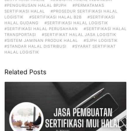
#PENGURUSAN HALAL BPJPH
#PERMATAMAS
SERTIFIKASI HALAL
#PROSEDUR SERTIFIKASI HALAL
LOGISTIK
#SERTIFIKASI HALAL B2B
#SERTIFIKASI
HALAL GUDANG
#SERTIFIKASI HALAL LOGISTIK
#SERTIFIKASI HALAL PERUSAHAAN
#SERTIFIKASI HALAL
TRANSPORTASI
#SERTIFIKAT HALAL JASA LOGISTIK
#SISTEM JAMINAN PRODUK HALAL
#SJPH LOGISTIK
#STANDAR HALAL DISTRIBUSI
#SYARAT SERTIFIKAT
HALAL LOGISTIK
Related Posts