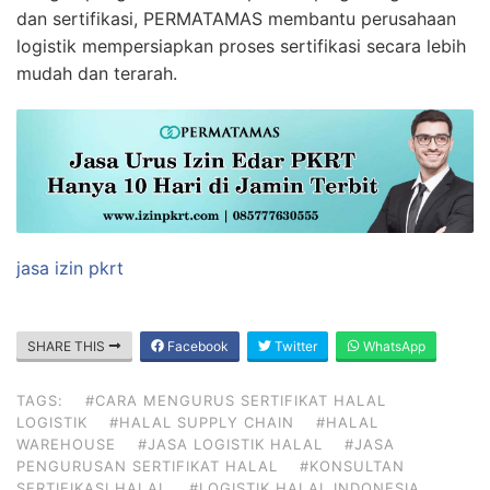
dan sertifikasi, PERMATAMAS membantu perusahaan
logistik mempersiapkan proses sertifikasi secara lebih
mudah dan terarah.
jasa izin pkrt
SHARE THIS
Facebook
Twitter
WhatsApp
TAGS:
#CARA MENGURUS SERTIFIKAT HALAL
LOGISTIK
#HALAL SUPPLY CHAIN
#HALAL
WAREHOUSE
#JASA LOGISTIK HALAL
#JASA
PENGURUSAN SERTIFIKAT HALAL
#KONSULTAN
SERTIFIKASI HALAL
#LOGISTIK HALAL INDONESIA