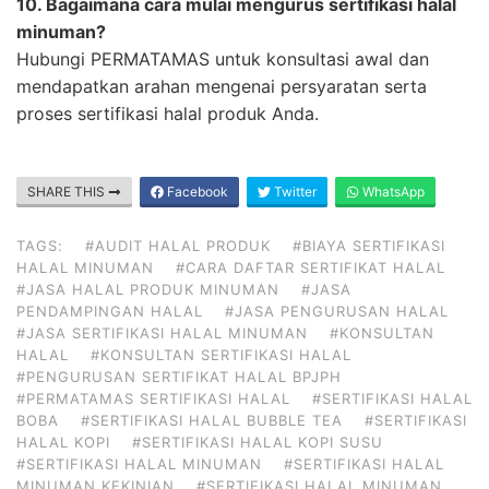
10. Bagaimana cara mulai mengurus sertifikasi halal
minuman?
Hubungi PERMATAMAS untuk konsultasi awal dan
mendapatkan arahan mengenai persyaratan serta
proses sertifikasi halal produk Anda.
SHARE THIS
Facebook
Twitter
WhatsApp
TAGS:
#AUDIT HALAL PRODUK
#BIAYA SERTIFIKASI
HALAL MINUMAN
#CARA DAFTAR SERTIFIKAT HALAL
#JASA HALAL PRODUK MINUMAN
#JASA
PENDAMPINGAN HALAL
#JASA PENGURUSAN HALAL
#JASA SERTIFIKASI HALAL MINUMAN
#KONSULTAN
HALAL
#KONSULTAN SERTIFIKASI HALAL
#PENGURUSAN SERTIFIKAT HALAL BPJPH
#PERMATAMAS SERTIFIKASI HALAL
#SERTIFIKASI HALAL
BOBA
#SERTIFIKASI HALAL BUBBLE TEA
#SERTIFIKASI
HALAL KOPI
#SERTIFIKASI HALAL KOPI SUSU
#SERTIFIKASI HALAL MINUMAN
#SERTIFIKASI HALAL
MINUMAN KEKINIAN
#SERTIFIKASI HALAL MINUMAN