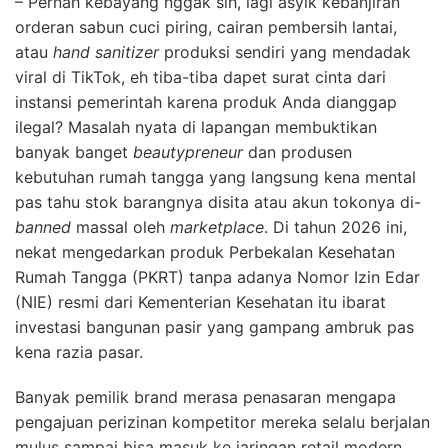
–
Pernah kebayang nggak sih, lagi asyik kebanjiran
orderan sabun cuci piring, cairan pembersih lantai,
atau
hand sanitizer
produksi sendiri yang mendadak
viral di TikTok, eh tiba-tiba dapet surat cinta dari
instansi pemerintah karena produk Anda dianggap
ilegal? Masalah nyata di lapangan membuktikan
banyak banget
beautypreneur
dan produsen
kebutuhan rumah tangga yang langsung kena mental
pas tahu stok barangnya disita atau akun tokonya di-
banned
massal oleh
marketplace
. Di tahun 2026 ini,
nekat mengedarkan produk Perbekalan Kesehatan
Rumah Tangga (PKRT) tanpa adanya Nomor Izin Edar
(NIE) resmi dari Kementerian Kesehatan itu ibarat
investasi bangunan pasir yang gampang ambruk pas
kena razia pasar.
Banyak pemilik brand merasa penasaran mengapa
pengajuan perizinan kompetitor mereka selalu berjalan
mulus sampai bisa masuk ke jaringan retail modern