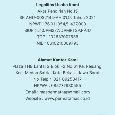
Legalitas Usaha Kami
Akta Pendirian No.15
SK AHU-0032144-AH,01,15 Tahun 2021
NPWP : 76,011,954,5-427,000
SIUP : 510/PM277/DPMPTSP.PPJU
TDP : 102637007638
NIB : 0610210009793
Alamat Kantor Kami
Plaza THB Lantai 2 Blok F2 No.61 Ke. Pejuang,
Kec. Medan Satria, Kota Bekasi, Jawa Barat
No Telp : 021-89253417
HP/WA : 085777630555
Email : maspermatha@gmail.com
Website : www.permatamas.co.id