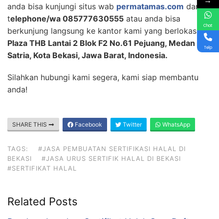
→
anda bisa kunjungi situs wab
permatamas.com
dan
t
elephone/wa 085777630555
atau anda bisa
Chat
berkunjung langsung ke kantor kami yang berlokasi di
Plaza THB Lantai 2 Blok F2 No.61 Pejuang, Medan
Telp
Satria, Kota Bekasi, Jawa Barat, Indonesia.
Silahkan hubungi kami segera, kami siap membantu
anda!
SHARE THIS
Facebook
Twitter
WhatsApp
TAGS:
#JASA PEMBUATAN SERTIFIKASI HALAL DI
BEKASI
#JASA URUS SERTIFIK HALAL DI BEKASI
#SERTIFIKAT HALAL
Related Posts