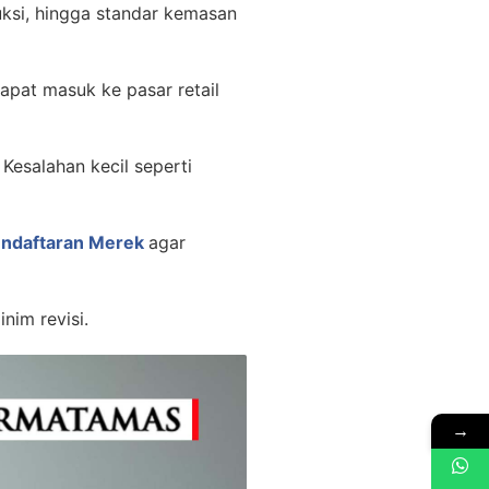
uksi, hingga standar kemasan
apat masuk ke pasar retail
esalahan kecil seperti
endaftaran Merek
agar
nim revisi.
→