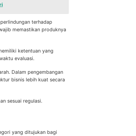
ri
k perlindungan terhadap
a wajib memastikan produknya
emiliki ketentuan yang
waktu evaluasi.
rarah. Dalam pengembangan
uktur bisnis lebih kuat secara
n sesuai regulasi.
gori yang ditujukan bagi