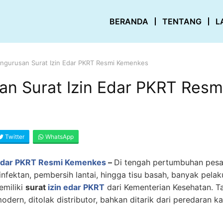
BERANDA
TENTANG
L
ngurusan Surat Izin Edar PKRT Resmi Kemenkes
an Surat Izin Edar PKRT Res
6
Twitter
WhatsApp
 Edar PKRT Resmi Kemenkes
–
Di tengah pertumbuhan pesa
sinfektan, pembersih lantai, hingga tisu basah, banyak pel
emiliki
surat
izin edar PKRT
dari Kementerian Kesehatan. Tan
dern, ditolak distributor, bahkan ditarik dari peredaran 