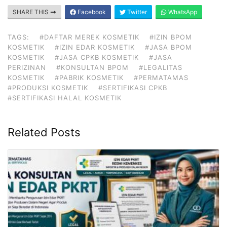
SHARE THIS
Facebook
Twitter
WhatsApp
TAGS:
#DAFTAR MEREK KOSMETIK
#IZIN BPOM
KOSMETIK
#IZIN EDAR KOSMETIK
#JASA BPOM
KOSMETIK
#JASA CPKB KOSMETIK
#JASA
PERIZINAN
#KONSULTAN BPOM
#LEGALITAS
KOSMETIK
#PABRIK KOSMETIK
#PERMATAMAS
#PRODUKSI KOSMETIK
#SERTIFIKASI CPKB
#SERTIFIKASI HALAL KOSMETIK
Related Posts