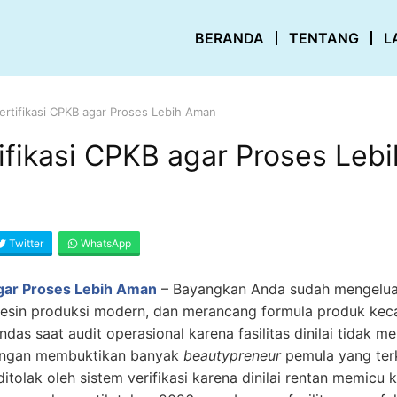
BERANDA
TENTANG
L
ertifikasi CPKB agar Proses Lebih Aman
ifikasi CPKB agar Proses Leb
Twitter
WhatsApp
agar Proses Lebih Aman
–
Bayangkan Anda sudah mengeluar
in produksi modern, dan merancang formula produk kecan
as saat audit operasional karena fasilitas dinilai tidak 
pangan membuktikan banyak
beautypreneur
pemula yang terk
itolak oleh sistem verifikasi karena dinilai rentan memicu k