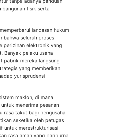
aktur tanpa adanya panduan
 bangunan fisik serta
i memperbarui landasan hukum
n bahwa seluruh proses
e perizinan elektronik yang
t. Banyak pelaku usaha
af pabrik mereka langsung
strategis yang memberikan
hadap yurisprudensi
sistem maklon, di mana
s untuk menerima pesanan
cu rasa takut bagi pengusaha
tikan seketika oleh petugas
 untuk merestrukturisasi
kan rasa aman yang paripurna