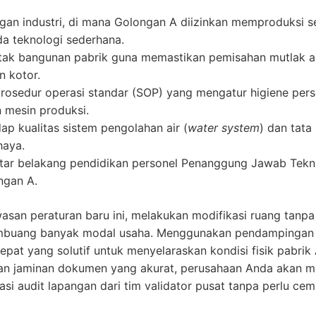
longan industri, di mana Golongan A diizinkan memproduksi
a teknologi sederhana.
etak bangunan pabrik guna memastikan pemisahan mutlak a
n kotor.
osedur operasi standar (SOP) yang mengatur higiene person
 mesin produksi.
ap kualitas sistem pengolahan air (
water system
) dan tata
haya.
atar belakang pendidikan personel Penanggung Jawab Tekn
ngan A.
an peraturan baru ini, melakukan modifikasi ruang tanpa
embuang banyak modal usaha. Menggunakan pendampingan 
epat yang solutif untuk menyelaraskan kondisi fisik pabri
gan jaminan dokumen yang akurat, perusahaan Anda akan 
asi audit lapangan dari tim validator pusat tanpa perlu ce