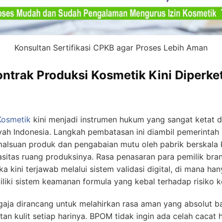
Konsultan Sertifikasi CPKB agar Proses Lebih Aman
trak Produksi Kosmetik Kini Diperket
osmetik
kini menjadi instrumen hukum yang sangat ketat 
ayah Indonesia. Langkah pembatasan ini diambil pemerinta
malsuan produk dan pengabaian mutu oleh pabrik berskala 
sitas ruang produksinya. Rasa penasaran para pemilik br
kini terjawab melalui sistem validasi digital, di mana han
iki sistem keamanan formula yang kebal terhadap risiko ko
sengaja dirancang untuk melahirkan rasa aman yang absolut 
n kulit setiap harinya. BPOM tidak ingin ada celah cacat