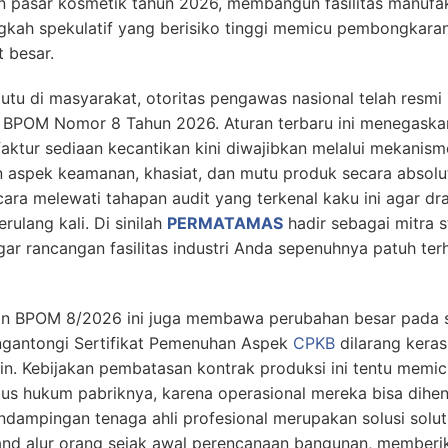
an pasar kosmetik tahun 2026, membangun fasilitas manuf
angkah spekulatif yang berisiko tinggi memicu pembongkaran
t besar.
tu di masyarakat, otoritas pengawas nasional telah resm
an BPOM Nomor 8 Tahun 2026. Aturan terbaru ini menegaska
faktur sediaan kecantikan kini diwajibkan melalui mekanism
n aspek keamanan, khasiat, dan mutu produk secara absolu
ra melewati tahapan audit yang terkenal kaku ini agar dr
rulang kali. Di sinilah
PERMATAMAS
hadir sebagai mitra 
gar rancangan fasilitas industri Anda sepenuhnya patuh ter
ran BPOM 8/2026 ini juga membawa perubahan besar pada 
ngantongi Sertifikat Pemenuhan Aspek
CPKB
dilarang kera
ain. Kebijakan pembatasan kontrak produksi ini tentu memi
s hukum pabriknya, karena operasional mereka bisa dihen
mpingan tenaga ahli profesional merupakan solusi solutif
 and alur orang sejak awal perencanaan bangunan, memberi