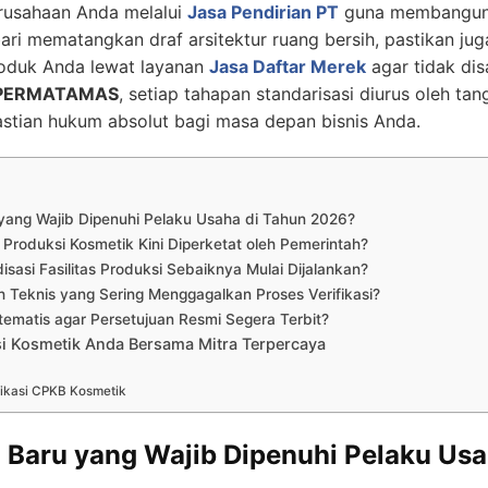
erusahaan Anda melalui
Jasa Pendirian PT
guna membangun p
ari mematangkan draf arsitektur ruang bersih, pastikan ju
roduk Anda lewat layanan
Jasa Daftar Merek
agar tidak dis
PERMATAMAS
, setiap tahapan standarisasi diurus oleh ta
stian hukum absolut bagi masa depan bisnis Anda.
yang Wajib Dipenuhi Pelaku Usaha di Tahun 2026?
Produksi Kosmetik Kini Diperketat oleh Pemerintah?
asi Fasilitas Produksi Sebaiknya Mulai Dijalankan?
h Teknis yang Sering Menggagalkan Proses Verifikasi?
tematis agar Persetujuan Resmi Segera Terbit?
si Kosmetik Anda Bersama Mitra Terpercaya
fikasi CPKB Kosmetik
n Baru yang Wajib Dipenuhi Pelaku Us