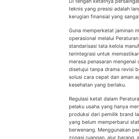
Di tengah ketatnya persaing
teknis yang presisi adalah l
kerugian finansial yang sanga
Guna memperketat jaminan mu
operasional melalui Peratur
standarisasi tata kelola manu
terintegrasi untuk memastika
merasa penasaran mengenai ca
disetujui tanpa drama revisi be
solusi cara cepat dan aman a
kesehatan yang berlaku.
Regulasi ketat dalam Peratu
pelaku usaha yang hanya me
produksi dari pemilik brand l
yang belum memperbarui statu
berwenang. Menggunakan penda
zonasi ruangan, alur barang,