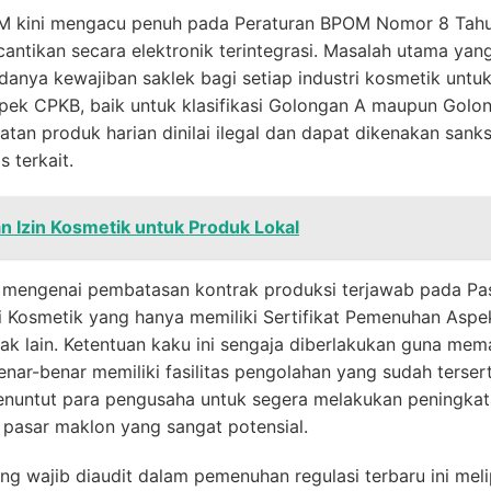
OM kini mengacu penuh pada Peraturan BPOM Nomor 8 Tah
ecantikan secara elektronik terintegrasi. Masalah utama yan
anya kewajiban saklek bagi setiap industri kosmetik untuk
pek CPKB, baik untuk klasifikasi Golongan A maupun Golon
buatan produk harian dinilai ilegal dan dapat dikenakan sank
 terkait.
 Izin Kosmetik untuk Produk Lokal
mengenai pembatasan kontrak produksi terjawab pada Pasal
 Kosmetik yang hanya memiliki Sertifikat Pemenuhan As
hak lain. Ketentuan kaku ini sengaja diberlakukan guna me
ar-benar memiliki fasilitas pengolahan yang sudah terserti
nuntut para pengusaha untuk segera melakukan peningkata
 pasar maklon yang sangat potensial.
g wajib diaudit dalam pemenuhan regulasi terbaru ini melip