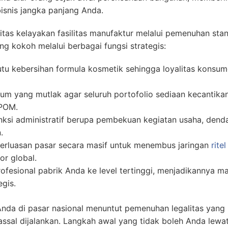
bisnis jangka panjang Anda.
s kelayakan fasilitas manufaktur melalui pemenuhan stand
g kokoh melalui berbagai fungsi strategis:
tu kebersihan formula kosmetik sehingga loyalitas konsu
um yang mutlak agar seluruh portofolio sediaan kecantik
POM.
nksi administratif berupa pembekuan kegiatan usaha, denda
.
rluasan pasar secara masif untuk menembus jaringan
rite
or global.
ofesional pabrik Anda ke level tertinggi, menjadikannya ma
egis.
nda di pasar nasional menuntut pemenuhan legalitas yang m
assal dijalankan. Langkah awal yang tidak boleh Anda lew