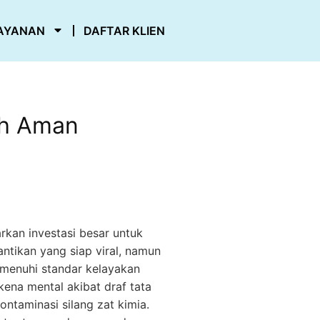
AYANAN
DAFTAR KLIEN
ih Aman
kan investasi besar untuk
tikan yang siap viral, namun
memenuhi standar kelayakan
ena mental akibat draf tata
ontaminasi silang zat kimia.