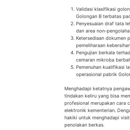
Validasi klasifikasi go
Golongan B terbatas pad
Penyesuaian draf tata l
dan area non-pengolaha
Ketersediaan dokumen pr
pemeliharaan kebersihan
Pengujian berkala terhad
cemaran mikroba berba
Pemenuhan kualifikasi l
operasional pabrik Golo
Menghadapi ketatnya pengawas
tindakan keliru yang bisa m
profesional merupakan cara c
elektronik kementerian. Den
hakiki untuk menghadapi visit
penolakan berkas.