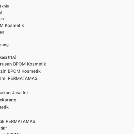
eknis
KB
san
OM Kosmetik
aan
ukung
kasi (NA)
rusan BPOM Kosmetik
Izin BPOM Kosmetik
Resmi PERMATAMAS
akan Jasa Ini
ekarang
etik
etik PERMATAMAS
tik?