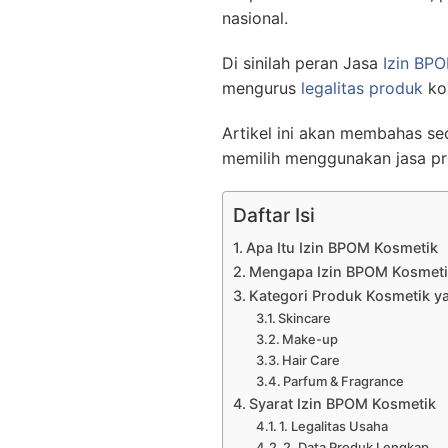
nasional.
Di sinilah peran Jasa
Izin BP
mengurus
legalitas produk
kos
Artikel ini akan membahas se
memilih menggunakan jasa pr
Daftar Isi
Apa Itu Izin BPOM Kosmetik
Mengapa Izin BPOM Kosmeti
Kategori Produk Kosmetik 
Skincare
Make-up
Hair Care
Parfum & Fragrance
Syarat Izin BPOM Kosmetik
1. Legalitas Usaha
2. Data Produk Lengkap