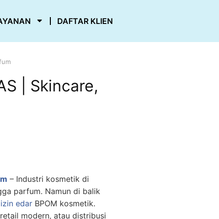
AYANAN
DAFTAR KLIEN
rfum
 | Skincare,
um
– Industri kosmetik di
ngga parfum. Namun di balik
u
izin edar
BPOM kosmetik.
etail modern, atau distribusi