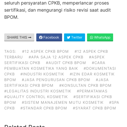
seluruh persyaratan CPKB, memperlancar proses
sertifikasi, dan mengurangi risiko revisi saat audit
BPOM.
SHARE THIS
Facebook
Twitter
WhatsApp
TAGS:
#12 ASPEK CPKB BPOM
#12 ASPEK CPKB
TERBARU
#APA SAJA 12 ASPEK CPKB
#ASPEK
SERTIFIKASI CPKB
#AUDIT CPKB BPOM
#CARA
PEMBUATAN KOSMETIKA YANG BAIK
#DOKUMENTASI
CPKB
#INDUSTRI KOSMETIK
#IZIN EDAR KOSMETIK
BPOM
#JASA PENGURUSAN CPKB BPOM
#JASA
SERTIFIKASI CPKB BPOM
#KONSULTAN CPKB BPOM
#LEGALITAS INDUSTRI KOSMETIK
#PERMATAMAS
#QUALITY CONTROL KOSMETIK
#SERTIFIKASI CPKB
BPOM
#SISTEM MANAJEMEN MUTU KOSMETIK
#SPA
CPKB
#STANDAR CPKB BPOM
#SYARAT CPKB BPOM